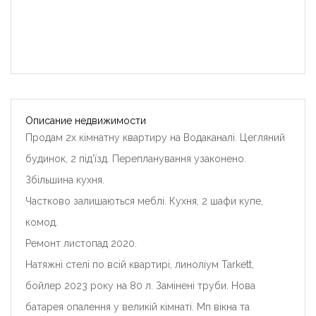
Описание недвижимости
Продам 2х кімнатну квартиру на Водаканалі. Цегляний
будинок, 2 під'їзд. Перепланування узаконено.
Збільшина кухня.
Частково залишаються меблі. Кухня, 2 шафи купе,
комод.
Ремонт листопад 2020.
Натяжні стелі по всій квартирі, линоліум Tarkett,
бойлер 2023 року на 80 л. Замінені труби. Нова
батарея опалення у великій кімнаті. Мп вікна та