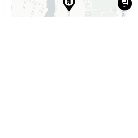
Чат
Leaflet
| ©
OpenStreetMap
contributors
0 Reviews
Нет доступных отзывов