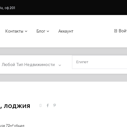
а, оф.201
Вой
Контакты
Блог
Аккаунт
Любой Тип Недвижимости
н, лоджия
ура 72м² общая