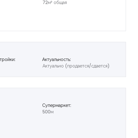
72м² общая
тройки:
Актуальность:
Актуально (продается/сдается)
Супермаркет:
500м