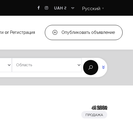
UAH ₴
Русский
▼
ти
or
Регистрация
Опубликовать объявление
41 200₴
ПРОДАЖА