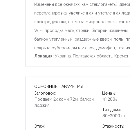
Изменены все окна(2-х. кам.стеклопакеты), две
перепланировка: увеличенная и утепленная лоджи
электродуховка, вытяжка микроволновка, сантех
WIFI, проводка медь, стояки, батареи изменены
балкон утепленный, раздвижные двери, полы: 
покрыта рубероидом в 2 слоя, домофон, технич
Локация:
Украина, Полтавская область, Кремен
ОСНОВНЫЕ ПАРАМЕТРЫ
Заголовок:
Цена ₴:
Продаем 2х комн 72м, балкон,
41 200₴
лоджия
Тип дома:
80-2000 г.п
Этаж:
Этажность: