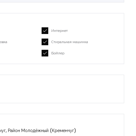
Интернет
Запомнить
овка
Стиральная машинка
Forgot Password?
Бойлер
Войти
нчуг, Район Молодёжный (Кременчуг)