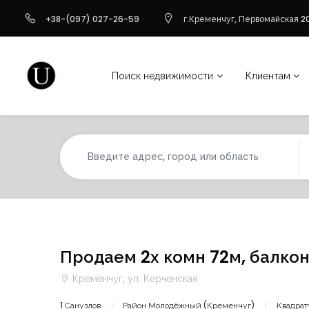
+38-(097) 027-26-59
г.Кременчуг, Первомайская 20
Поиск недвижимости
Клиентам
Продаем 2х комн 72м, балко
Кременчуг, ул. Керченская
1 Санузлов
Район Молодёжный (Кременчуг)
Квадрат