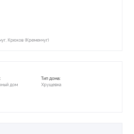
чуг, Крюков (Кременчуг)
:
Тип дома:
рный дом
Хрущевка