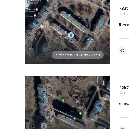
Квар
Кр
5
Эта
-
МНОГОКВАРТИРНЫЙ ДОМ
Квар
Кр
9
Эта
-