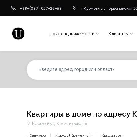
+38-(097) 027-26-59
г.Кременчуг, Первомайская 20
Поиск недвижимости
Клиентам
Квартиры в доме по адресу 
Кременчуг, Космическая 5
- Санузлов
Крюков (Кременчуг)
Квадратура -