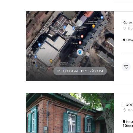
Квар
Кр
9
Эта
-
МНОГОКВАРТИРНЫЙ ДОМ
Прод
Кр
5
Ком
10со