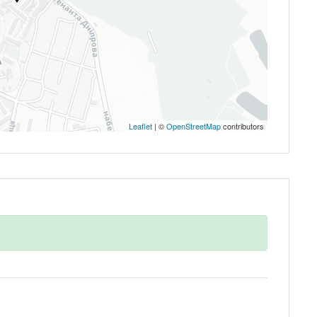
Запомнить
Forgot Password?
Leaflet
| ©
OpenStreetMap
contributors
Войти