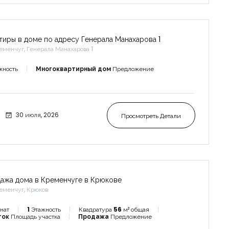
тиры в доме по адресу Генерала Манахарова 1
еменчуг, Генерала Манахарова 1
жность
Многоквартирный дом
Предложение
30 июля, 2026
Просмотреть Детали
ажа дома в Кременчуге в Крюкове
еменчуг, Крюков
нат
1
Этажность
Квадратура
56
м² общая
ток
Площадь участка
Продажа
Предложение