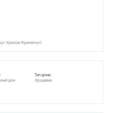
чуг, Крюков (Кременчуг)
:
Тип дома:
рный дом
Хрущевка