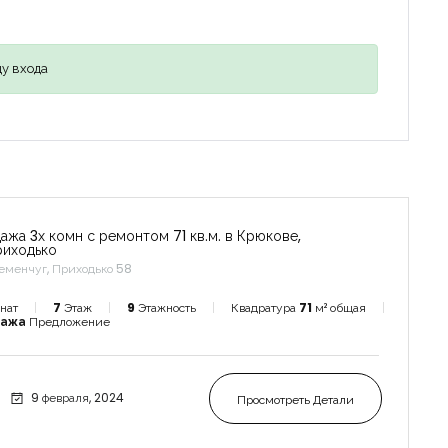
у входа
ажа 3х комн с ремонтом 71 кв.м. в Крюкове,
риходько
еменчуг, Приходько 58
нат
7
Этаж
9
Этажность
Квадратура
71
м² общая
дажа
Предложение
9 февраля, 2024
Просмотреть Детали