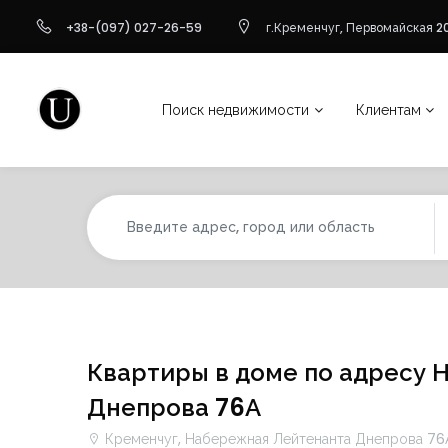
+38-(097) 027-26-59
г.Кременчуг, Первомайская 20
Поиск недвижимости
Клиентам
Квартиры в доме по адресу
Днепрова 76А
Кременчуг, Набережная Лейтенанта Днепрова 76