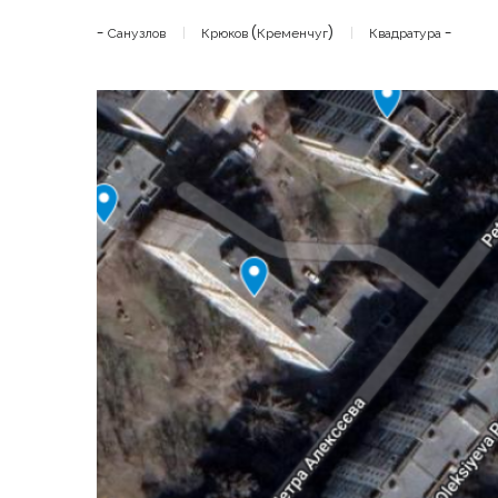
- Санузлов
Крюков (Кременчуг)
Квадратура -