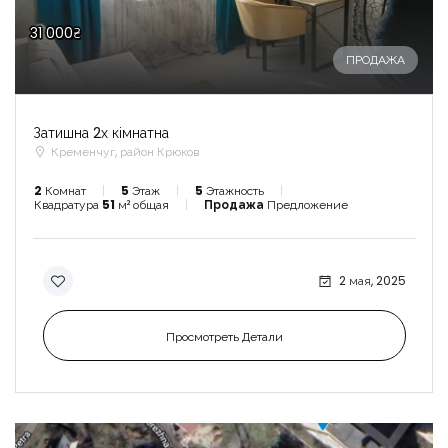
31 000₴
ПРОДАЖА
Затишна 2х кімнатна
Кременчуг, район Крюков
2
Комнат
5
Этаж
5
Этажность
Квадратура
51
м² общая
Продажа
Предложение
2 мая, 2025
Просмотреть Детали