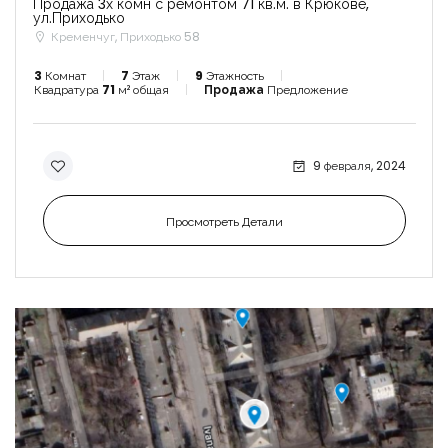
Продажа 3х комн с ремонтом 71 кв.м. в Крюкове,
ул.Приходько
Кременчуг, Приходько 58
3
Комнат
7
Этаж
9
Этажность
Квадратура
71
м² общая
Продажа
Предложение
9 февраля, 2024
Просмотреть Детали