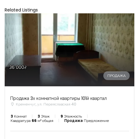
Related Listings
36 000₴
ПРОДАЖА
Продажа 3х комнатной квартиры 101й квартал
Кременчуг, ул. Переяславская 40
3
Комнат
3
Этаж
9
Этажность
Квадратура
66
м² общая
Продажа
Предложение