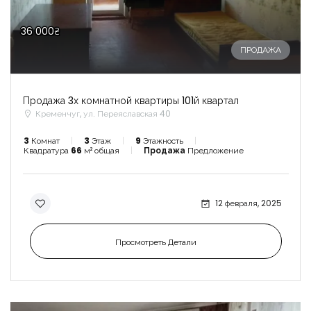
36 000₴
ПРОДАЖА
Продажа 3х комнатной квартиры 101й квартал
Кременчуг, ул. Переяславская 40
3
Комнат
3
Этаж
9
Этажность
Квадратура
66
м² общая
Продажа
Предложение
12 февраля, 2025
Просмотреть Детали