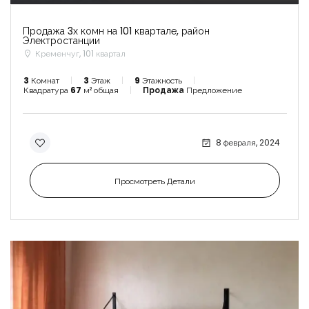
Запомнить
Forgot Password?
Продажа 3х комн на 101 квартале, район
Электростанции
Войти
Кременчуг, 101 квартал
3
Комнат
3
Этаж
9
Этажность
Квадратура
67
м² общая
Продажа
Предложение
8 февраля, 2024
Просмотреть Детали