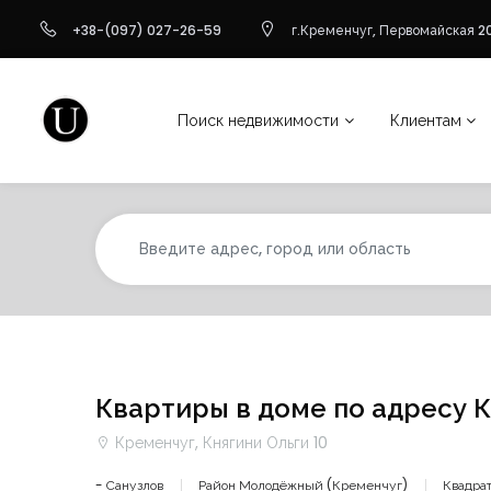
+38-(097) 027-26-59
г.Кременчуг, Первомайская 20
Поиск недвижимости
Клиентам
Квартиры в доме по адресу К
Кременчуг, Княгини Ольги 10
- Санузлов
Район Молодёжный (Кременчуг)
Квадрат