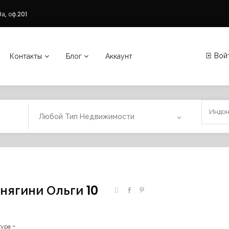
а, оф.201
Вой
Контакты
Блог
Аккаунт
Любой Тип Недвижимости
нягини Ольги 10
ура -