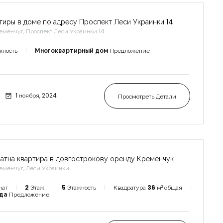
тиры в доме по адресу Проспект Леси Украинки 14
еменчуг, Проспект Леси Украинки 14
жность
Многоквартирный дом
Предложение
1 ноября, 2024
Просмотреть Детали
мнатна квартира в довгострокову оренду Кременчук
еменчуг, Леси Украинки
нат
2
Этаж
5
Этажность
Квадратура
36
м² общая
нда
Предложение