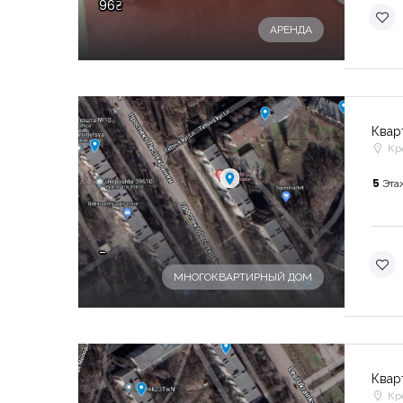
96₴
АРЕНДА
Квар
Кр
5
Эта
-
МНОГОКВАРТИРНЫЙ ДОМ
Квар
Кр