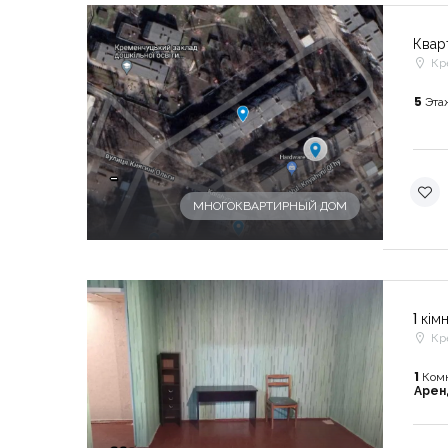
Квар
Кр
5
Эта
-
МНОГОКВАРТИРНЫЙ ДОМ
1 кі
Кр
1
Ком
Аре