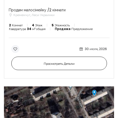
Продам малосімейку /2 кімнати
Кременчуг, Леси Украинки
2
Комнат
4
Этаж
5
Этажность
Квадратура
34
м² общая
Продажа
Предложение
30 июля, 2026
Просмотреть Детали