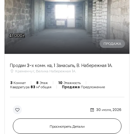
41 000₴
ПРОДАЖА
Продам 3-х комн. кв, 1 Занасыпь, В. Набережная 1А.
Кременчуг, Велика Набережная 1А.
3
Комнат
8
Этаж
10
Этажность
Квадратура
83
м² общая
Продажа
Предложение
30 июля, 2026
Просмотреть Детали