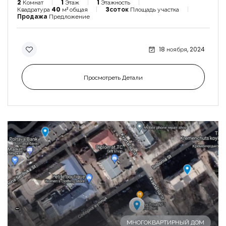
2
Комнат
1
Этаж
1
Этажность
Квадратура
40
м² общая
3соток
Площадь участка
Продажа
Предложение
18 ноября, 2024
Просмотреть Детали
-
МНОГОКВАРТИРНЫЙ ДОМ