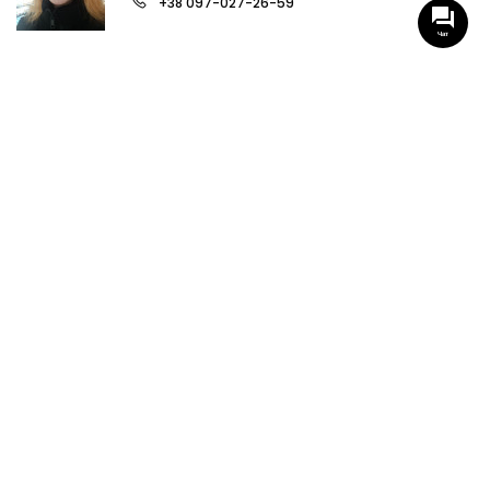
+38 097-027-26-59
Чат
НАШИ ГРУППЫ С АКТУАЛЬНЫМИ ОБЬЕКТАМИ
НЕДВИЖИМОСТИ
Viber-группа по аренде в Кременчуге
Viber-группа по продаже в Кременчуге
Вся недвижимость
Вся недвижимость Кременчуга
Офисы, магазины, склады
Продажа квартир в Кременчуге
Аренда квартир Кременчуга
Продажа домов Кременчуга