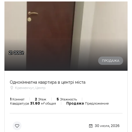
21 000₴
ПРОДАЖА
Однокімнатна квартира в центрі міста
Кременчуг, Центр
1
Комнат
2
Этаж
5
Этажность
Квадратура
31.60
м² общая
Продажа
Предложение
30 июля, 2026