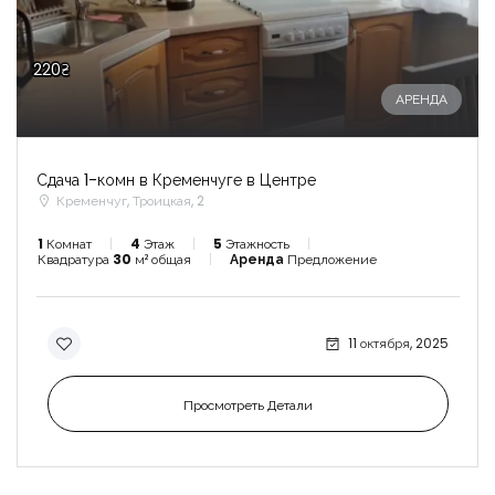
220₴
АРЕНДА
Сдача 1-комн в Кременчуге в Центре
Кременчуг, Троицкая, 2
1
Комнат
4
Этаж
5
Этажность
Квадратура
30
м² общая
Аренда
Предложение
11 октября, 2025
Просмотреть Детали