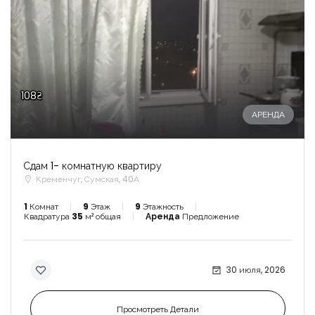
108₴
АРЕНДА
Сдам 1- комнатную квартиру
Кременчуг, Сумская, 40А
1
Комнат
9
Этаж
9
Этажность
Квадратура
35
м² общая
Аренда
Предложение
30 июля, 2026
Просмотреть Детали