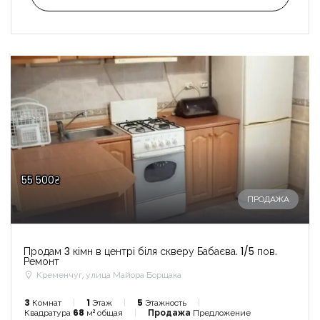
55 500₴
ПРОДАЖА
Продам 3 кімн в центрі біля скверу Бабаєва. 1/5 пов.
Ремонт
Кременчуг, улица Майора Борщака
3
Комнат
1
Этаж
5
Этажность
Квадратура
68
м² общая
Продажа
Предложение