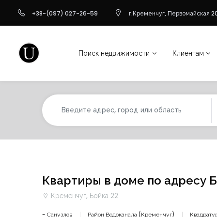
+38-(097) 027-26-59
г.Кременчуг, Первомайская 20
Поиск недвижимости
Клиентам
Квартиры в доме по адресу Б
Кременчуг, Бойка 22
- Санузлов
Район Водоканала (Кременчуг)
Квадрату