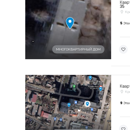
Квар
35
Кр
5
Эта
-
МНОГОКВАРТИРНЫЙ ДОМ
Квар
Кр
9
Эта
-