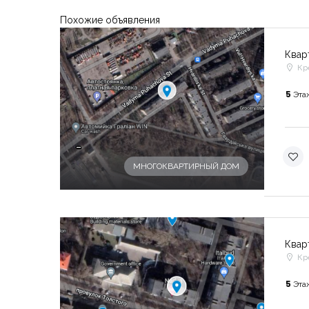
Похожие объявления
Квар
Кр
5
Эта
-
МНОГОКВАРТИРНЫЙ ДОМ
Квар
Кр
5
Эта