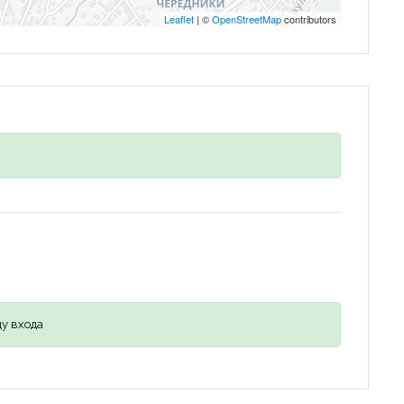
Leaflet
| ©
OpenStreetMap
contributors
Запомнить
Forgot Password?
Войти
у входа