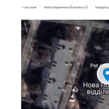
- Санузлов
Район Водоканала (Кременчуг)
Квадрату