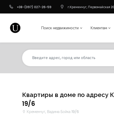
+38-(097) 027-26-59
г.Кременчуг, Первомайская 20
Поиск недвижимости
Клиентам
Квартиры в доме по адресу 
19/6
Кременчуг, Вадима Бойка 19/6