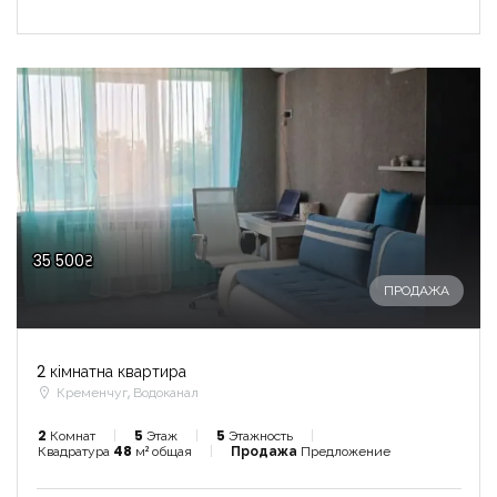
35 500₴
ПРОДАЖА
2 кімнатна квартира
Кременчуг, Водоканал
2
Комнат
5
Этаж
5
Этажность
Квадратура
48
м² общая
Продажа
Предложение