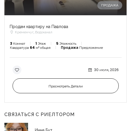
ПРОДАЖА
Продам квартиру на Павлова
Кременчуг, Водоканал
3
Комнат
1
Этаж
5
Этажность
Квадратура
64
м² общая
Продажа
Предложение
30 июля, 2026
Просмотреть Детали
СВЯЗАТЬСЯ С РИЕЛТОРОМ
Инна Бут