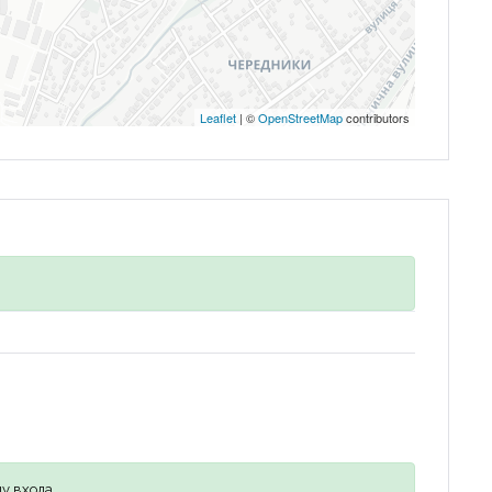
Leaflet
| ©
OpenStreetMap
contributors
Запомнить
Forgot Password?
Войти
у входа