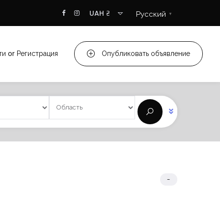
UAH ₴
Русский
▼
ти
or
Регистрация
Опубликовать объявление
-