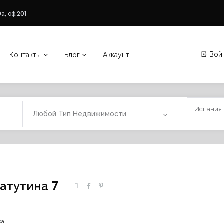
а, оф.201
Вой
Контакты
Блог
Аккаунт
Любой Тип Недвижимости
атутина 7
ра -