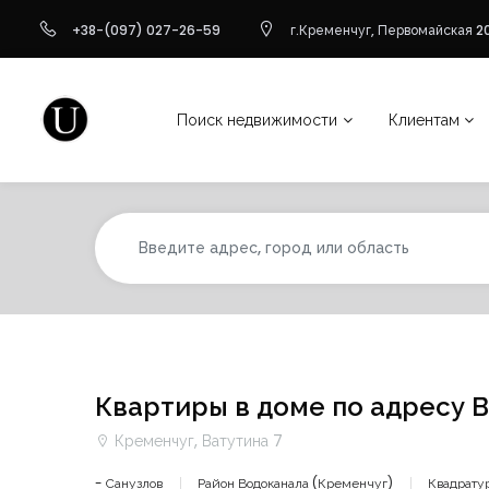
+38-(097) 027-26-59
г.Кременчуг, Первомайская 20
Поиск недвижимости
Клиентам
Квартиры в доме по адресу В
Кременчуг, Ватутина 7
- Санузлов
Район Водоканала (Кременчуг)
Квадрату