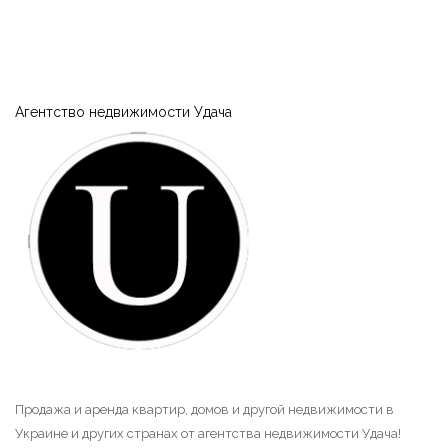
|-Нагорная часть (Кременчуг)
|-Парк Мира (Кременчуг)
Агентство недвижимости Удача
|-Петровка и 304 квартал (Кременчуг)
|-Пивзавод и 274 квартал (Кременчуг)
|-Район Водоканала (Кременчуг)
|-Район Карьера и Фоззи (Кременчуг)
|-Район Молодёжный (Кременчуг)
|-Район ул.Киевская и Олега Кошевого
(Кременчуг)
|-Раковка (Кременчуг)
Продажа и аренда квартир, домов и другой недвижимости в
Украине и других странах от агентства недвижимости Удача!
|-Реевка (Кременчуг)