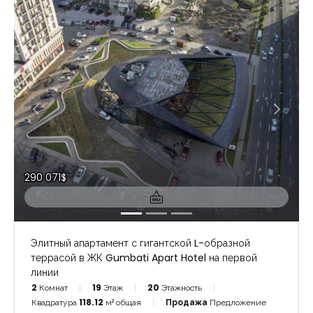
290 071$
Элитный апартамент с гигантской L-образной
террасой в ЖК Gumbati Apart Hotel на первой
линии
2
Комнат
19
Этаж
20
Этажность
Квадратура
118.12
м² общая
Продажа
Предложение