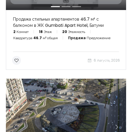
Продажа стильных апартаментов 46.7 м² с
балконом в ЖК Gumbati Apart Hotel, Батуми
2
Комнат
18
Этаж
20
Этажность
Квадратура
46.7
м² общая
Продажа
Предложение
6 Августа, 2026