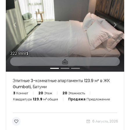
322 888$
Элитные 3-комнатные апартаменты 123.9 м² в ЖК
Gumbati, Батуми
3
Комнат
20
Этаж
20
Этажность
Квадратура
123.9
м² общая
Продажа
Предложение
6 Августа, 2026