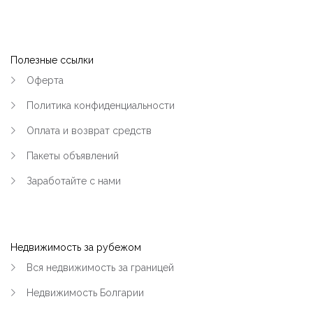
|-Хорольская и больница №1 (Кременчуг)
|-Центр (Кременчуг)
Полезные ссылки
Оферта
|-Чередники (Кременчуг)
Политика конфиденциальности
|-Кременчугский район
Оплата и возврат средств
|-Черногория
Пакеты объявлений
Заработайте с нами
|-Область Будвы
|-Будва
Недвижимость за рубежом
Вся недвижимость за границей
Недвижимость Болгарии