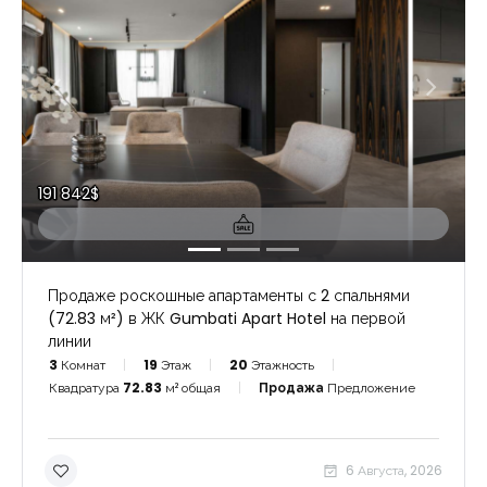
191 842$
Продаже роскошные апартаменты с 2 спальнями
(72.83 м²) в ЖК Gumbati Apart Hotel на первой
линии
3
Комнат
19
Этаж
20
Этажность
Квадратура
72.83
м² общая
Продажа
Предложение
6 Августа, 2026