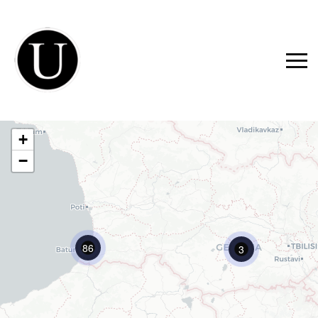
+
−
86
3