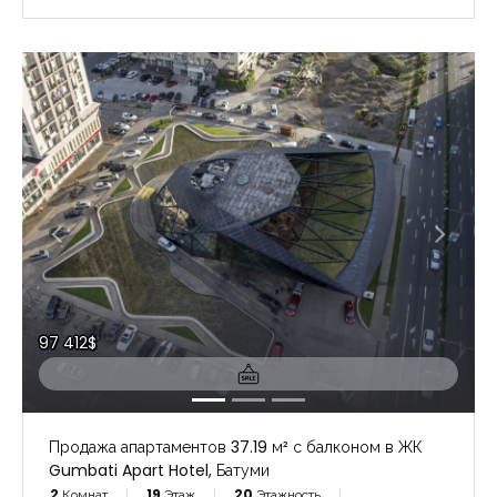
97 412$
Продажа апартаментов 37.19 м² с балконом в ЖК
Gumbati Apart Hotel, Батуми
2
Комнат
19
Этаж
20
Этажность