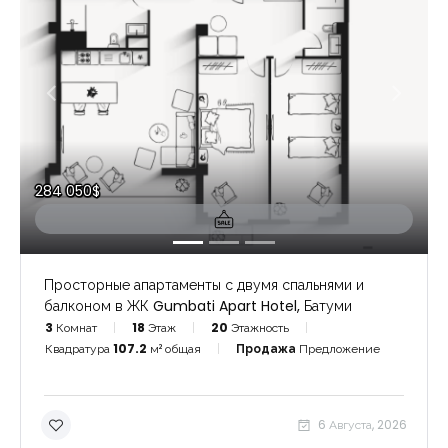
284 050$
Просторные апартаменты с двумя спальнями и
балконом в ЖК Gumbati Apart Hotel, Батуми
3
Комнат
18
Этаж
20
Этажность
Квадратура
107.2
м² общая
Продажа
Предложение
6 Августа, 2026