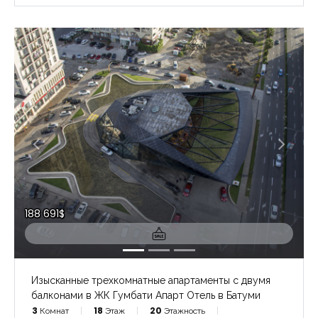
188 691$
Изысканные трехкомнатные апартаменты с двумя
балконами в ЖК Гумбати Апарт Отель в Батуми
3
Комнат
18
Этаж
20
Этажность