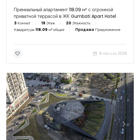
Премиальный апартамент 118.09 м² с огромной
приватной террасой в ЖК Gumbati Apart Hotel
3
Комнат
19
Этаж
20
Этажность
Квадратура
118.09
м² общая
Продажа
Предложение
6 Августа, 2026