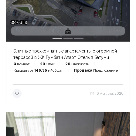
387 311$
Элитные трехкомнатные апартаменты с огромной
террасой в ЖК Гумбати Апарт Отель в Батуми
3
Комнат
20
Этаж
20
Этажность
Квадратура
146.35
м² общая
Продажа
Предложение
6 Августа, 2026