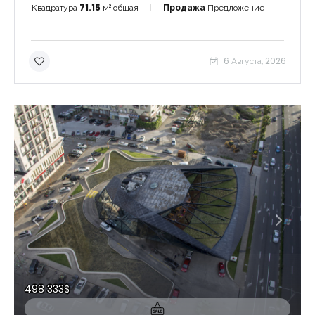
Квадратура
71.15
м² общая
Продажа
Предложение
6 Августа, 2026
Запомнить
Forgot Password?
Войти
498 333$