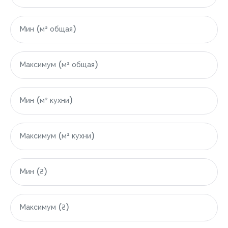
|-Болгария
|-Бургасская область
|-Свети-Влас
|-Область Варны
|-Варна
|-Грузия
|-Область Аджарской Автономной Республики
|-Батуми
|-Гонио
|-Кобулети