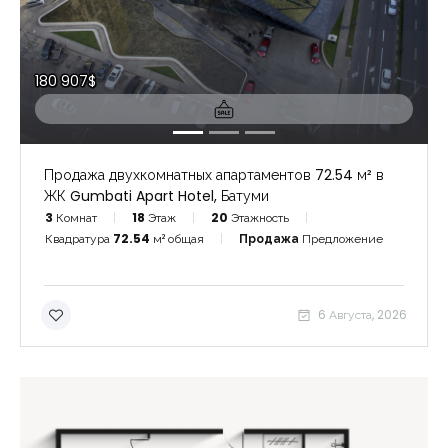
180 907$
Продажа двухкомнатных апартаментов 72.54 м² в
ЖК Gumbati Apart Hotel, Батуми
3
Комнат
18
Этаж
20
Этажность
Квадратура
72.54
м² общая
Продажа
Предложение
6 Августа, 2026