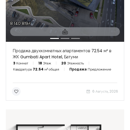
8 140 819₴
Продажа двухкомнатных апартаментов 72.54 м² в
ЖК Gumbati Apart Hotel, Батуми
3
Комнат
18
Этаж
20
Этажность
Квадратура
72.54
м² общая
Продажа
Предложение
6 Августа, 2026