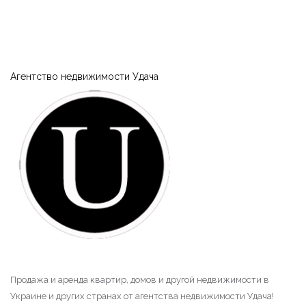
|-Нагорная часть (Кременчуг)
|-Парк Мира (Кременчуг)
Агентство недвижимости Удача
|-Петровка и 304 квартал (Кременчуг)
|-Пивзавод и 274 квартал (Кременчуг)
|-Район Водоканала (Кременчуг)
|-Район Карьера и Фоззи (Кременчуг)
|-Район Молодёжный (Кременчуг)
|-Район ул.Киевская и Олега Кошевого
(Кременчуг)
|-Раковка (Кременчуг)
Продажа и аренда квартир, домов и другой недвижимости в
Украине и других странах от агентства недвижимости Удача!
|-Реевка (Кременчуг)