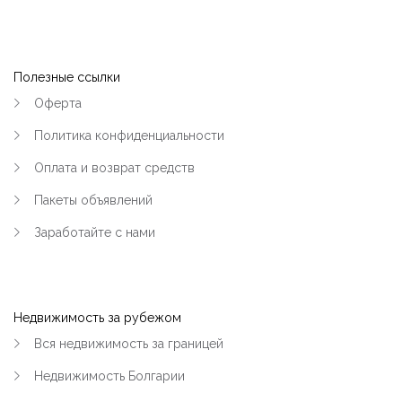
|-Хорольская и больница №1 (Кременчуг)
|-Центр (Кременчуг)
Полезные ссылки
Оферта
|-Чередники (Кременчуг)
Политика конфиденциальности
|-Кременчугский район
Оплата и возврат средств
|-Черногория
Пакеты объявлений
Заработайте с нами
|-Область Будвы
|-Будва
Недвижимость за рубежом
Вся недвижимость за границей
Недвижимость Болгарии