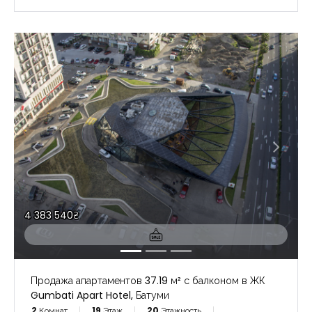
4 383 540₴
Продажа апартаментов 37.19 м² с балконом в ЖК
Gumbati Apart Hotel, Батуми
2
Комнат
19
Этаж
20
Этажность