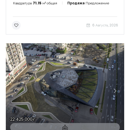
Квадратура
71.15
м² общая
Продажа
Предложение
6 Августа, 2026
Запомнить
Forgot Password?
Войти
22 425 000₴