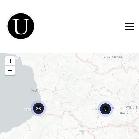
+
−
86
3