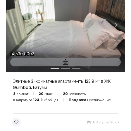
14 530 000₴
Элитные 3-комнатные апартаменты 123.9 м² в ЖК
Gumbati, Батуми
3
Комнат
20
Этаж
20
Этажность
Квадратура
123.9
м² общая
Продажа
Предложение
6 Августа, 2026