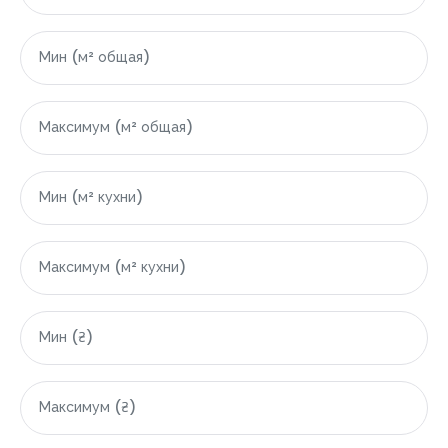
|-Болгария
|-Бургасская область
|-Свети-Влас
|-Область Варны
|-Варна
|-Грузия
|-Область Аджарской Автономной Республики
|-Батуми
|-Гонио
|-Кобулети