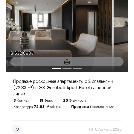
8 632 890₴
Продаже роскошные апартаменты с 2 спальнями
(72.83 м²) в ЖК Gumbati Apart Hotel на первой
линии
3
Комнат
19
Этаж
20
Этажность
Квадратура
72.83
м² общая
Продажа
Предложение
6 Августа, 2026