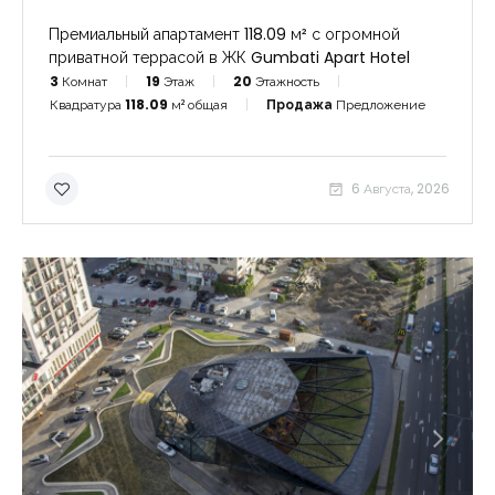
Премиальный апартамент 118.09 м² с огромной
приватной террасой в ЖК Gumbati Apart Hotel
3
Комнат
19
Этаж
20
Этажность
Квадратура
118.09
м² общая
Продажа
Предложение
6 Августа, 2026