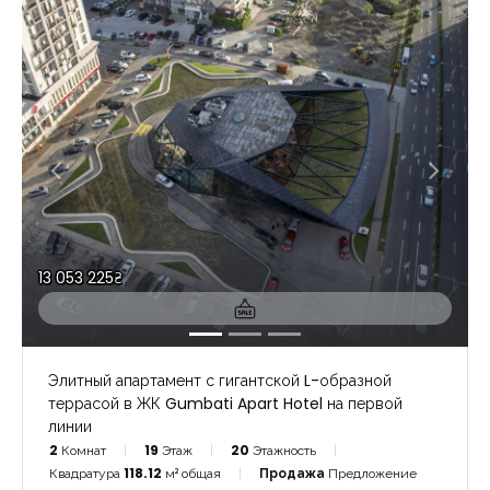
13 053 225₴
Элитный апартамент с гигантской L-образной
террасой в ЖК Gumbati Apart Hotel на первой
линии
2
Комнат
19
Этаж
20
Этажность
Квадратура
118.12
м² общая
Продажа
Предложение