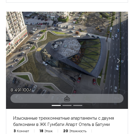
8 491 100₴
Изысканные трехкомнатные апартаменты с двумя
балконами в ЖК Гумбати Апарт Отель в Батуми
3
Комнат
18
Этаж
20
Этажность