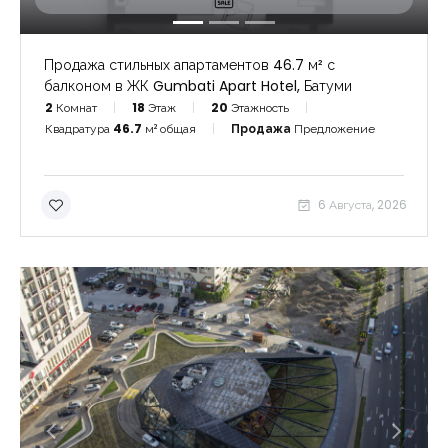
Продажа стильных апартаментов 46.7 м² с
балконом в ЖК Gumbati Apart Hotel, Батуми
2
Комнат
18
Этаж
20
Этажность
Квадратура
46.7
м² общая
Продажа
Предложение
6 Августа, 2026