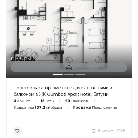
12 782 250₴
Просторные апартаменты с двумя спальнями и
балконом в ЖК Gumbati Apart Hotel, Батуми
3
Комнат
18
Этаж
20
Этажность
Квадратура
107.2
м² общая
Продажа
Предложение
6 Августа, 2026