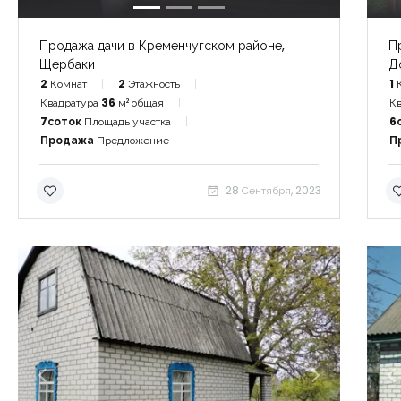
Продажа дачи в Кременчугском районе,
П
Щербаки
Д
2
Комнат
2
Этажность
1
Квадратура
36
м² общая
Кв
7соток
Площадь участка
6
Продажа
Предложение
П
28 Сентября, 2023