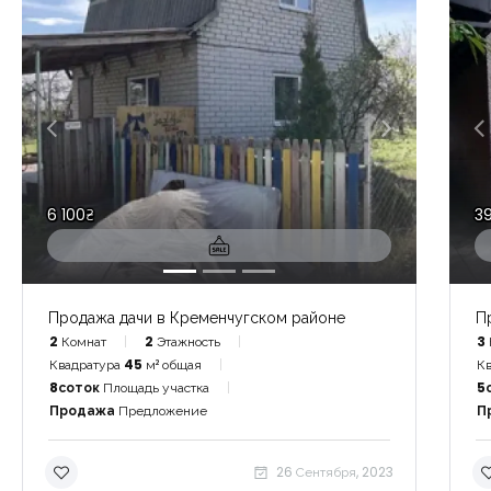
6 100₴
3
Продажа дачи в Кременчугском районе
П
2
Комнат
2
Этажность
3
Квадратура
45
м² общая
Кв
8соток
Площадь участка
5
Продажа
Предложение
П
26 Сентября, 2023