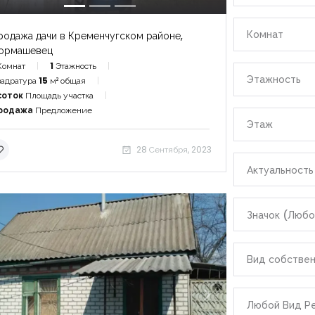
|-Область 
Комнат
родажа дачи в Кременчугском районе,
Ахмар)
ормашевец
Комнат
1
Этажность
|-Хургада
Этажность
адратура
15
м² общая
соток
Площадь участка
|-Индонезия
родажа
Предложение
Этаж
|-Область 
28 Сентября, 2023
Актуальность
|-Денпаса
Значок (Любо
|-Испания
|-Область 
Вид собстве
|-Аликант
Любой Вид Р