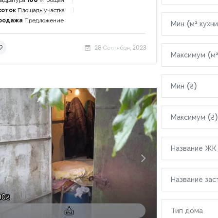
соток
Площадь участка
родажа
Предложение
|-Область 
28 Сентября, 2023
|-Варна
|-Грузия
|-Область 
Республики
|-Батуми
|-Гонио
|-Кобулет
00₴
|-Египет
Тип дома