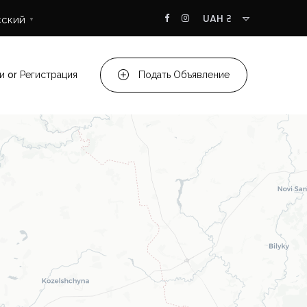
UAH ₴
сский
▼
и
or
Регистрация
Подать Объявление