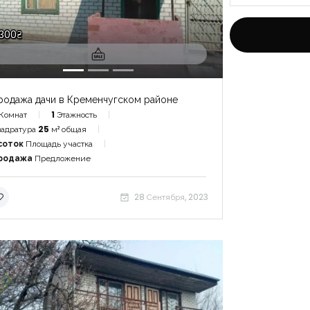
|-Бенидо
 300₴
|-Вильяхо
|-Полоп
Запомнить
Forgot Password?
родажа дачи в Кременчугском районе
|-Финестр
Комнат
1
Этажность
адратура
25
м² общая
Войти
соток
Площадь участка
|-Область 
родажа
Предложение
|-Валенси
28 Сентября, 2023
|-Кульера
|-ОАЭ
|-Область 