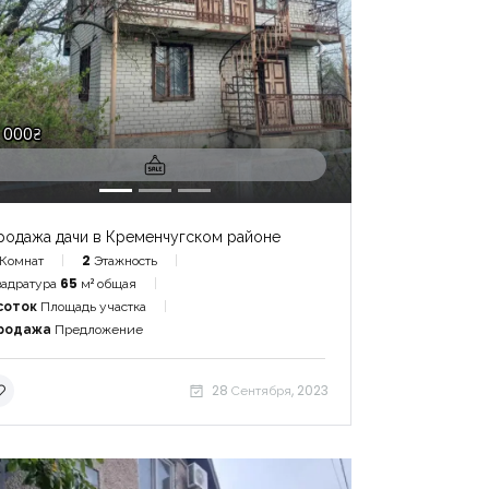
|-Дубай
|-Румыния
4 000₴
|-Область 
|-Бухарес
родажа дачи в Кременчугском районе
|-Таиланд
Комнат
2
Этажность
адратура
65
м² общая
|-Область 
соток
Площадь участка
родажа
Предложение
|-Пхукет
28 Сентября, 2023
|-Турция
|-Область 