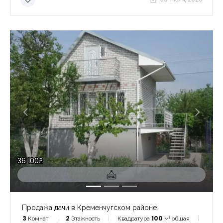
36 100₴
Продажа дачи в Кременчугском районе
3
Комнат
2
Этажность
Квадратура
100
м² общая