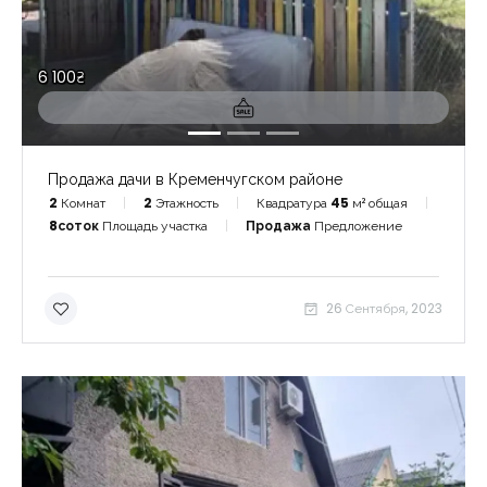
6 100₴
Продажа дачи в Кременчугском районе
2
Комнат
2
Этажность
Квадратура
45
м² общая
8соток
Площадь участка
Продажа
Предложение
26 Сентября, 2023