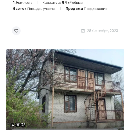
1
Этажность
Квадратура
54
м² общая
9соток
Площадь участка
Продажа
Предложение
28 Сентября, 2023
14 000₴