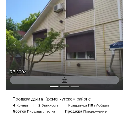
77 300₴
Продажа дачи в Кременчугском районе
4
Комнат
2
Этажность
Квадратура
110
м² общая
5соток
Площадь участка
Продажа
Предложение