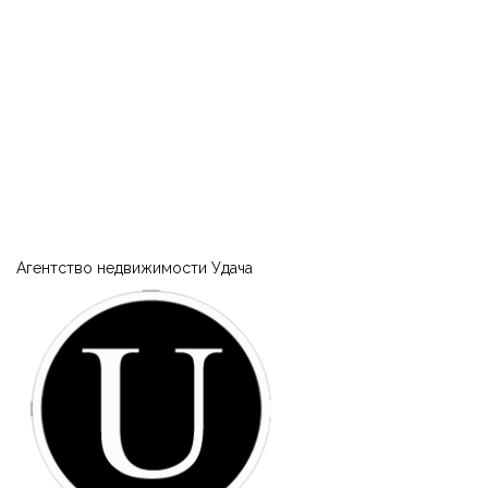
|-Квт.101 и электростанция (Кременчуг)
|-Крюков (Кременчуг)
|-Лашки (Кременчуг)
|-Нагорная часть (Кременчуг)
|-Парк Мира (Кременчуг)
Агентство недвижимости Удача
|-Петровка и 304 квартал (Кременчуг)
|-Пивзавод и 274 квартал (Кременчуг)
|-Район Водоканала (Кременчуг)
|-Район Карьера и Фоззи (Кременчуг)
|-Район Молодёжный (Кременчуг)