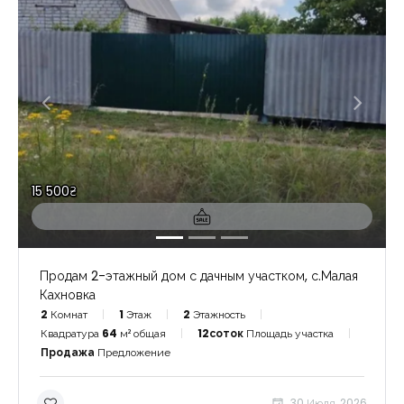
15 500₴
Продам 2-этажный дом с дачным участком, с.Малая
Кахновка
2
Комнат
1
Этаж
2
Этажность
Квадратура
64
м² общая
12соток
Площадь участка
Продажа
Предложение
30 Июля, 2026