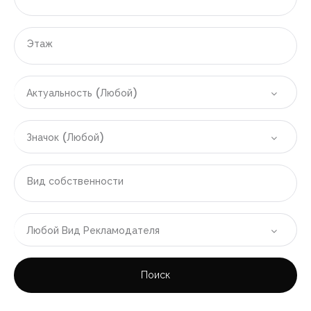
|-Область Аликанте
|-Аликанте
Этаж
|-Бенидорм
Актуальность (Любой)
|-Вильяхойоса
|-Полоп
Значок (Любой)
|-Финестрат
Вид собственности
|-Область Валенсии
|-Валенсия
Любой Вид Рекламодателя
|-Кульера
Поиск
|-ОАЭ
|-Область (эмират) Дубай