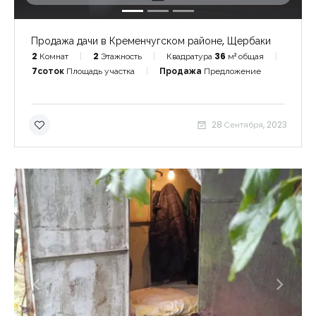
Продажа дачи в Кременчугском районе, Щербаки
2
Комнат
2
Этажность
Квадратура
36
м² общая
7соток
Площадь участка
Продажа
Предложение
28 Сентября, 2023