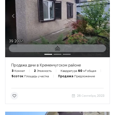
Запомнить
Forgot Password?
Войти
39 200₴
Продажа дачи в Кременчугском районе
3
Комнат
2
Этажность
Квадратура
60
м² общая
5соток
Площадь участка
Продажа
Предложение
26 Сентября, 2023