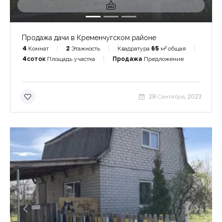
Продажа дачи в Кременчугском районе
4
Комнат
2
Этажность
Квадратура
65
м² общая
4соток
Площадь участка
Продажа
Предложение
28 Сентября, 2023