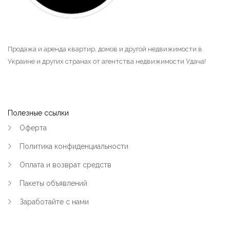
|-Район ул.Киевская и Олега Кошевого
(Кременчуг)
|-Раковка (Кременчуг)
Продажа и аренда квартир, домов и другой недвижимости в
Украине и других странах от агентства недвижимости Удача!
|-Реевка (Кременчуг)
|-Хорольская и больница №1 (Кременчуг)
|-Центр (Кременчуг)
Полезные ссылки
Оферта
|-Чередники (Кременчуг)
Политика конфиденциальности
|-Кременчугский район
Оплата и возврат средств
|-Черногория
Пакеты объявлений
Заработайте с нами
|-Область Будвы
|-Будва