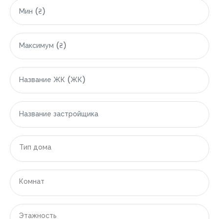
|-Батуми
|-Гонио
|-Кобулети
|-Египет
|-Область Красного моря (Эль-Бахр-эль-Ахмар)
|-Хургада
|-Индонезия
Тип дома
|-Область Бали
|-Денпасар
Комнат
|-Испания
Этажность