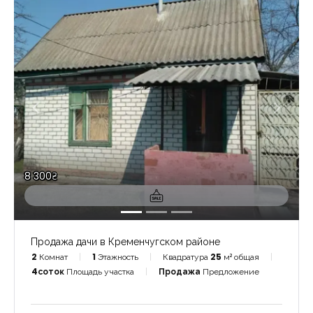
8 300₴
Продажа дачи в Кременчугском районе
2
Комнат
1
Этажность
Квадратура
25
м² общая
4соток
Площадь участка
Продажа
Предложение