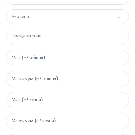
Украина
Все локации
Предложение
|-Болгария
|-Бургасская область
|-Свети-Влас
|-Область Варны
|-Варна
|-Грузия
|-Область Аджарской Автономной Республики