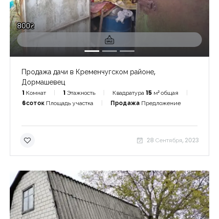
800₴
Продажа дачи в Кременчугском районе,
Дормашевец
1
Комнат
1
Этажность
Квадратура
15
м² общая
6соток
Площадь участка
Продажа
Предложение
28 Сентября, 2023