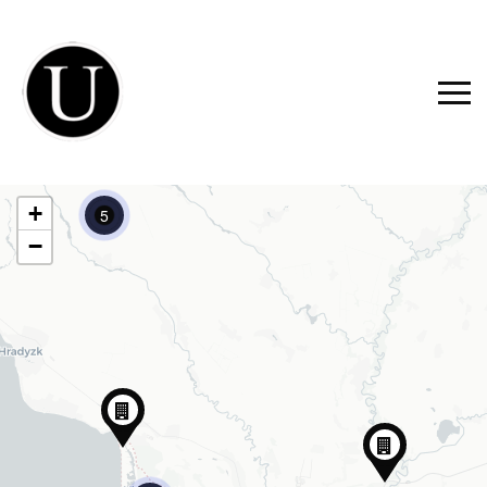
+
5
−