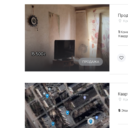
Прод
Кр
1
Ком
Квадр
15 500₴
ПРОДАЖА
Квар
Кр
5
Эта