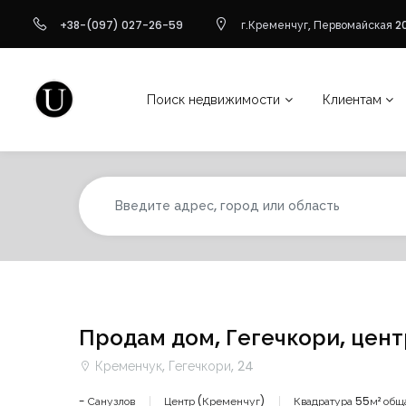
+38-(097) 027-26-59
г.Кременчуг, Первомайская 20
Поиск недвижимости
Клиентам
Продам дом, Гегечкори, цент
Кременчук, Гегечкори, 24
- Санузлов
Центр (Кременчуг)
Квадратура 55м² общ