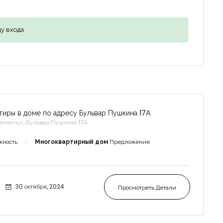
у входа
тиры в доме по адресу Бульвар Пушкина 17А
еменчуг, Бульвар Пушкина 17А
жность
Многоквартирный дом
Предложение
30 октября, 2024
Просмотреть Детали