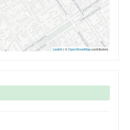
Запомнить
Forgot Password?
Leaflet
| ©
OpenStreetMap
contributors
Войти