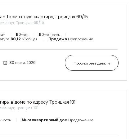
ам 1 комнатную квартиру, Троицкая 69/15
еменчуг, Троицкая 69/15
нат
5
Этаж
5
Этажность
атура
30,12
м² общая
Продажа
Предложение
30 июля, 2026
Просмотреть Детали
тиры в доме по адресу Троицкая 101
еменчуг, Троицкая 101
жность
Многоквартирный дом
Предложение