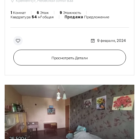
Кременчуг, Небесной сотни 53а
1
Комнат
6
Этаж
9
Этажность
Квадратура
54
м² общая
Продажа
Предложение
9 февраля, 2024
Просмотреть Детали
26 500₴