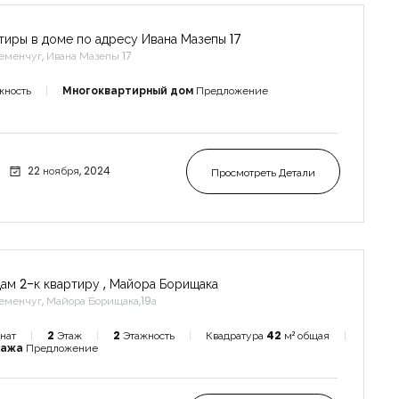
тиры в доме по адресу Ивана Мазепы 17
еменчуг, Ивана Мазепы 17
жность
Многоквартирный дом
Предложение
22 ноября, 2024
Просмотреть Детали
ам 2-к квартиру , Майора Борищака
еменчуг, Майора Борищака,19а
нат
2
Этаж
2
Этажность
Квадратура
42
м² общая
дажа
Предложение