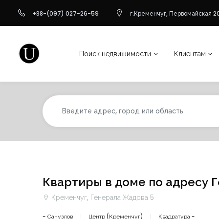
+38-(097) 027-26-59
г.Кременчуг, Первомайская 20
Поиск недвижимости
Клиентам
Квартиры в доме по адресу 
Кременчуг, Генерала Жадова 5
- Санузлов
Центр (Кременчуг)
Квадратура -