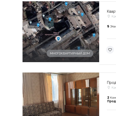
Квар
Кр
5
Эта
-
МНОГОКВАРТИРНЫЙ ДОМ
Прод
Кр
2
Ком
Про