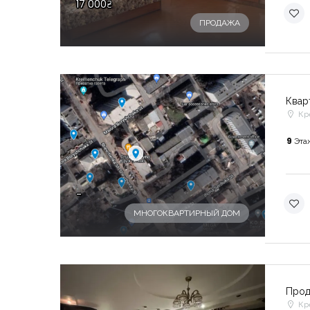
17 000₴
ПРОДАЖА
Квар
Кр
9
Эта
-
МНОГОКВАРТИРНЫЙ ДОМ
Прод
Кр