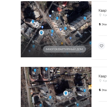
Квар
Кр
5
Эта
-
МНОГОКВАРТИРНЫЙ ДОМ
Квар
Кр
5
Эта