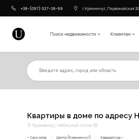
+38-(097) 027-26-59
г.Кременчуг, Первомайская 20
Поиск недвижимости
Клиентам
Квартиры в доме по адресу Н
Кременчуг, Небесной сотни 10
- Санузлов
Центр (Кременчуг)
Квадратура -