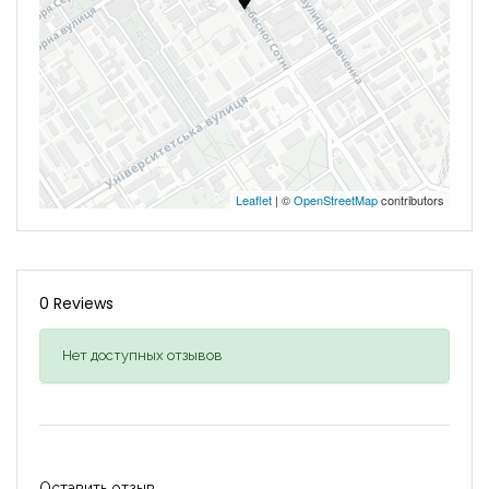
Leaflet
| ©
OpenStreetMap
contributors
0 Reviews
Нет доступных отзывов
Оставить отзыв