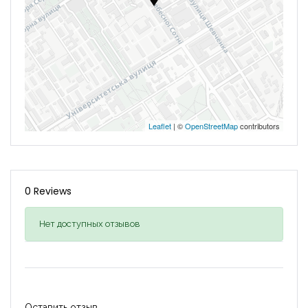
Leaflet
| ©
OpenStreetMap
contributors
0 Reviews
Нет доступных отзывов
Оставить отзыв