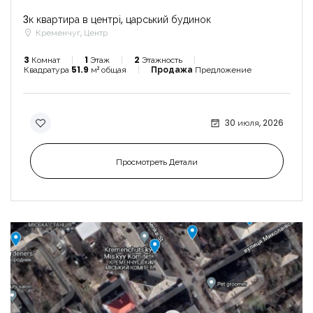
3к квартира в центрі, царський будинок
Кременчуг, Центр
3
Комнат
1
Этаж
2
Этажность
Квадратура
51.9
м² общая
Продажа
Предложение
30 июля, 2026
Просмотреть Детали