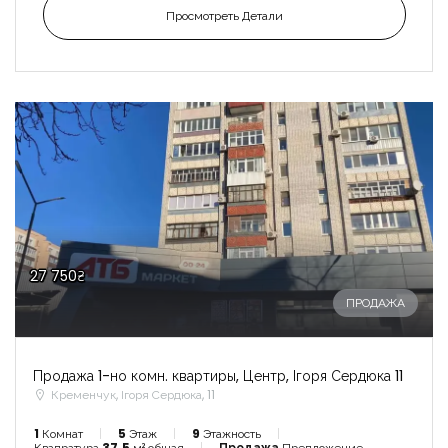
Просмотреть Детали
27 750₴
ПРОДАЖА
Продажа 1-но комн. квартиры, Центр, Ігоря Сердюка 11
Кременчук, Ігоря Сердюка, 11
1
Комнат
5
Этаж
9
Этажность
Квадратура
37.5
м² общая
Продажа
Предложение