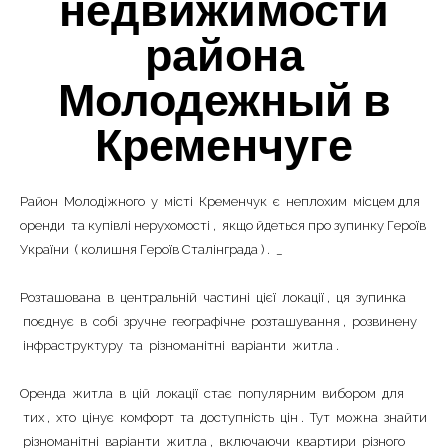
недвижимости
|-Большая Кахновка (Кременчуг)
района
|-Героев Бреста Мариуполя (Кременчуг)
Молодежный в
|-Квартал 278 - Советской Армии
(Кременчуг)
Кременчуге
|-Квт.101 и электростанция (Кременчуг)
Район
Молодіжного
у
місті
Кременчук
є
неплохим
місцем
для
|-Крюков (Кременчуг)
оренди
та
купівлі
нерухомості
,
якщо
йдеться
про
зупинку
Героїв
|-Лашки (Кременчуг)
України
(
колишня
Героїв
Сталінграда
)
.
_
|-Нагорная часть (Кременчуг)
Розташована
в
центральній
частині
цієї
локації
,
ця
зупинка
поєднує
в
собі
зручне
географічне
розташування
,
розвинену
|-Парк Мира (Кременчуг)
інфраструктуру
та
різноманітні
варіанти
житла
.
|-Петровка и 304 квартал (Кременчуг)
Оренда
житла
в
цій
локації
стає
популярним
вибором
для
тих
,
хто
цінує
комфорт
та
доступність
цін
.
Тут
можна
знайти
|-Пивзавод и 274 квартал (Кременчуг)
різноманітні
варіанти
житла
,
включаючи
квартири
різного