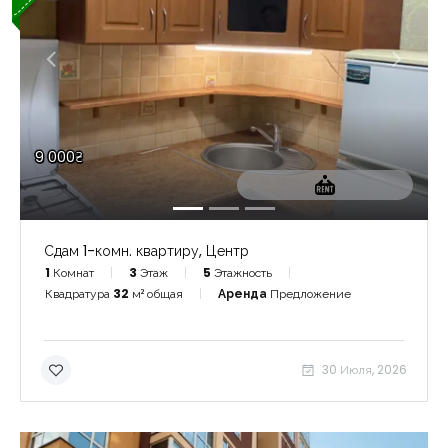
9 000₴
Сдам 1-комн. квартиру, Центр
1
Комнат
3
Этаж
5
Этажность
Квадратура
32
м² общая
Аренда
Предложение
30 Июля, 2026