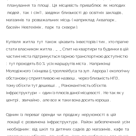
планування
та
площі
.
Ця
місцевість
приваблює
як
молодих
|-Район Водоканала (Кременчуг)
людей
,
так
і
сім’ї
,
завдяки
близькості
до
освітніх
закладів
,
|-Район Карьера и Фоззи (Кременчуг)
магазинів
та
розважальних
місць
(
наприклад
Аквапарк
,
басейн
Невтехімік
,
парк
та
сквери
).
|-Район Молодёжный (Кременчуг)
Купівля
житла
тут
також
цікавить
інвесторів
і
тих
,
хто
прагне
|-Район ул.Киевская и Олега Кошевого
стати
власником
житла
.
_
_
Спит
на
квартири
та
будинки
в
цій
(Кременчуг)
частині
міста
підтримується
гарною
транспортною
доступністю
:
тут
|-Раковка (Кременчуг)
проходять
80
%
усіх
маршрутів
міста
.
Наприкінці
Молодіжного
(
кінцева
5
троллейбуса
та
зуп
.
Аврора
)
екологічну
|-Реевка (Кременчуг)
обстановку
сприятливою
не
назвеш
,
через
близькість
НПЗ
,
тому
об’єкти
тут
дешевші
.
_
Різноманітність
об’єктів
|-Хорольская и больница №1 (Кременчуг)
інфраструктури
–
один
із
плюсів
даної
місцевості
.
Не
так
як
у
центрі
,
звичайно
,
але
все ж
таки
вона
досить
хороша
.
|-Центр (Кременчуг)
Одним
із
переваг
оренди
чи
продажу
нерухомості
в
цій
|-Чередники (Кременчуг)
локації
є
розвинена
інфраструктура
.
Район
забезпечений
усім
необхідним
:
від
шкіл
та
дитячих
садків
до
магазинів
,
кафе
та
|-Кременчугский район