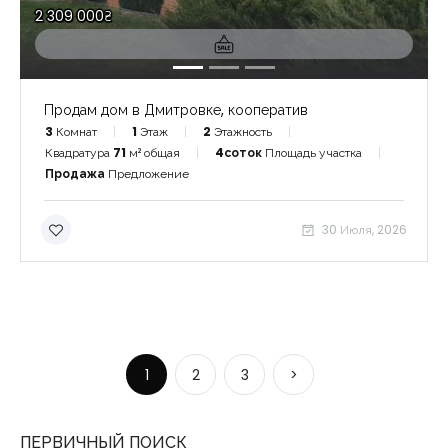
2 309 000₴
Продам дом в Дмитровке, кооператив
3
Комнат
1
Этаж
2
Этажность
Квадратура
71
м² общая
4соток
Площадь участка
Продажа
Предложение
30 Июля, 2026
1
2
3
>
ПЕРВИЧНЫЙ ПОИСК