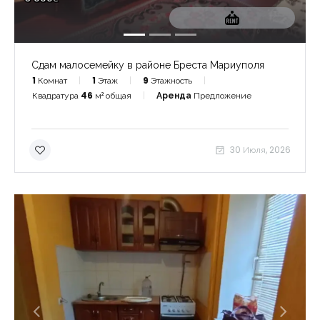
Сдам малосемейку в районе Бреста Мариуполя
1
Комнат
1
Этаж
9
Этажность
Квадратура
46
м² общая
Аренда
Предложение
30 Июля, 2026