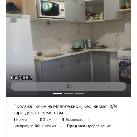
1 147 000₴
Продажа 1 комн на Молодежном, Керченская. 3/9
кирп. дома, с ремонтом
1
Комнат
3
Этаж
9
Этажность
Квадратура
30
м² общая
Продажа
Предложение