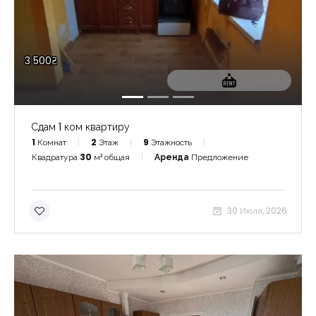
3 500₴
Сдам 1 ком квартиру
1
Комнат
2
Этаж
9
Этажность
Квадратура
30
м² общая
Аренда
Предложение
30 Июля, 2026