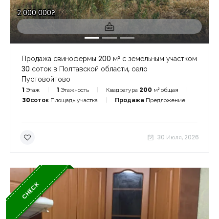
2 000 000₴
Продажа свинофермы 200 м² с земельным участком
30 соток в Полтавской области, село
Пустовойтово
1
Этаж
1
Этажность
Квадратура
200
м² общая
30соток
Площадь участка
Продажа
Предложение
30 Июля, 2026
CHECK