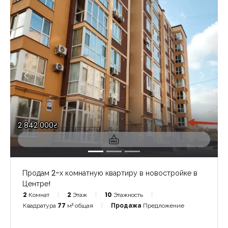
2 842 000₴
Продам 2-х комнатную квартиру в новостройке в
Центре!
2
Комнат
2
Этаж
10
Этажность
Квадратура
77
м² общая
Продажа
Предложение