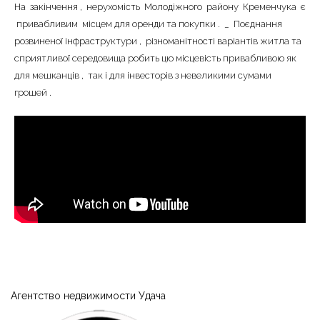
На
закінчення
,
нерухомість
Молодіжного
району
Кременчука
є
привабливим
місцем
для
оренди
та
покупки
.
_
Поєднання
розвиненої
інфраструктури
,
різноманітності
варіантів
житла
та
сприятливої
​​середовища
робить
цю
місцевість
привабливою
як
для
мешканців
,
так
і
для
інвесторів
з
невеликими
сумами
грошей
.
Агентство недвижимости Удача