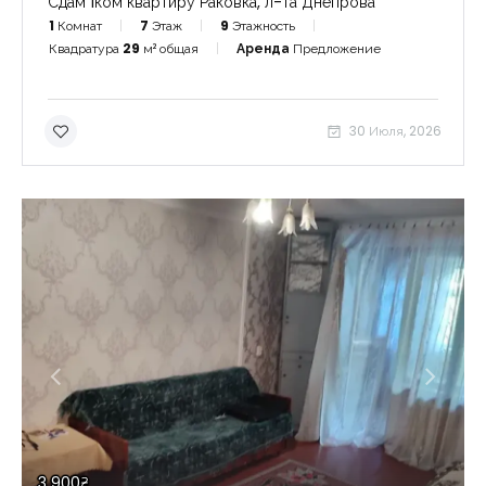
Сдам 1ком квартиру Раковка, л-та Днепрова
1
Комнат
7
Этаж
9
Этажность
Квадратура
29
м² общая
Аренда
Предложение
30 Июля, 2026
3 900₴