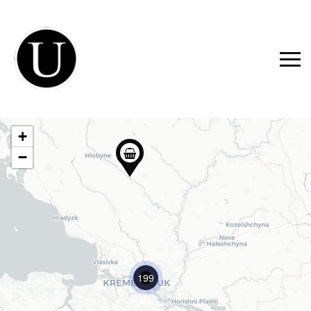
+
−
199