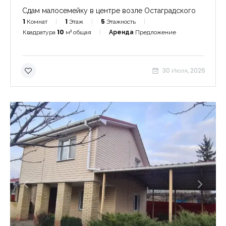
Сдам малосемейку в центре возле Остаградского
1
Комнат
1
Этаж
5
Этажность
Квадратура
10
м² общая
Аренда
Предложение
30 Июля, 2026