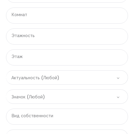
|-Денпасар
Комнат
|-Испания
Этажность
|-Область Аликанте
|-Аликанте
Этаж
|-Бенидорм
Актуальность (Любой)
|-Вильяхойоса
|-Полоп
Значок (Любой)
|-Финестрат
Вид собственности
|-Область Валенсии
|-Валенсия