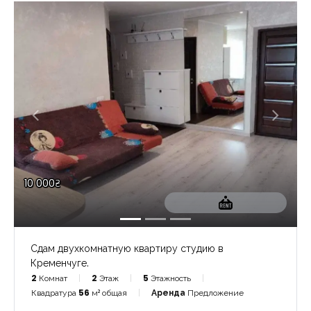
10 000₴
Сдам двухкомнатную квартиру студию в
Кременчуге.
2
Комнат
2
Этаж
5
Этажность
Квадратура
56
м² общая
Аренда
Предложение