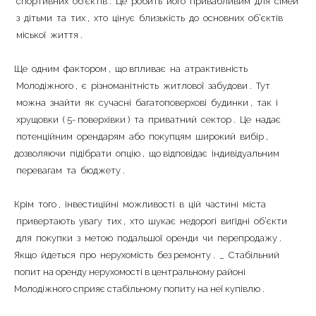
спортивних
об’єктів
.
Це
робить
його
привабливим
для
сімей
з
дітьми
|-Черногория
та
тих
,
хто
цінує
близькість
до
основних
об’єктів
міської
життя
.
|-Область Будвы
Ще
одним
фактором
,
що впливає
на
атрактивність
|-Будва
Молодіжного
,
є
різноманітність
житлової
забудови
.
Тут
можна
знайти
як
сучасні
багатоповерхові
будинки
,
так
і
хрущовки
(
5-
поверхівки
)
та
приватний
сектор
.
Це
надає
потенційним
орендарям
або
покупцям
широкий
вибір
,
дозволяючи
підібрати
опцію
,
що відповідає
індивідуальним
перевагам
та
бюджету
.
Крім
того
,
інвестиційні
можливості
в
цій
частині
міста
привертають
увагу
тих
,
хто
шукає
недорогі
вигідні
об’єкти
для
покупки
з
метою
подальшої
оренди
чи
перепродажу
.
Якщо
йдеться
про
нерухомість
без
ремонту
.
_
Стабільний
попит
на
оренду
нерухомості
в
центральному
районі
Молодіжного
сприяє
стабільному
попиту
на
неї
купівлю
.