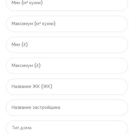
|-Варна
|-Грузия
|-Область Аджарской Автономной Республики
|-Батуми
|-Гонио
|-Кобулети
|-Египет
|-Область Красного моря (Эль-Бахр-эль-Ахмар)
|-Хургада
|-Индонезия
Тип дома
|-Область Бали