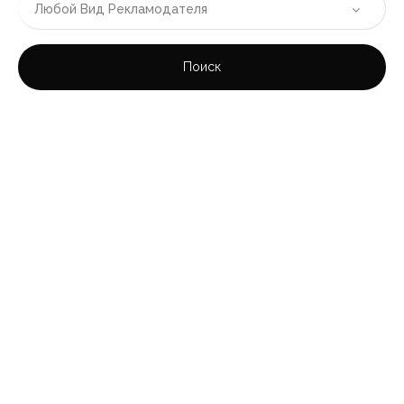
Любой Вид Рекламодателя
|-Кульера
Поиск
|-ОАЭ
|-Область (эмират) Дубай
|-Дубай
|-Румыния
|-Область Бухарест-Илфов
|-Бухарест
|-Таиланд
|-Область Пхукета
|-Пхукет