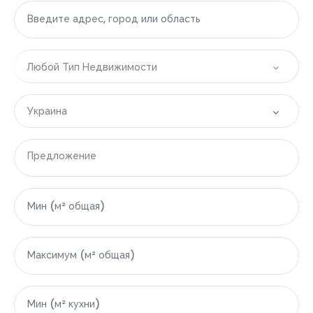
Любой Тип Недвижимости
Украина
Все локации
Предложение
|-Болгария
|-Бургасская область
|-Свети-Влас
|-Область Варны
|-Варна