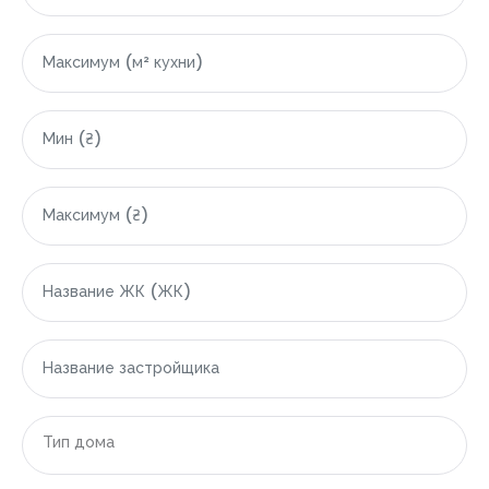
|-Грузия
|-Область Аджарской Автономной Республики
|-Батуми
|-Гонио
|-Кобулети
|-Египет
|-Область Красного моря (Эль-Бахр-эль-Ахмар)
|-Хургада
|-Индонезия
Тип дома
|-Область Бали