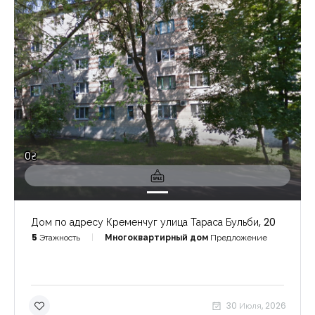
0₴
Дом по адресу Кременчуг улица Тараса Бульби, 20
5
Этажность
Многоквартирный дом
Предложение
30 Июля, 2026