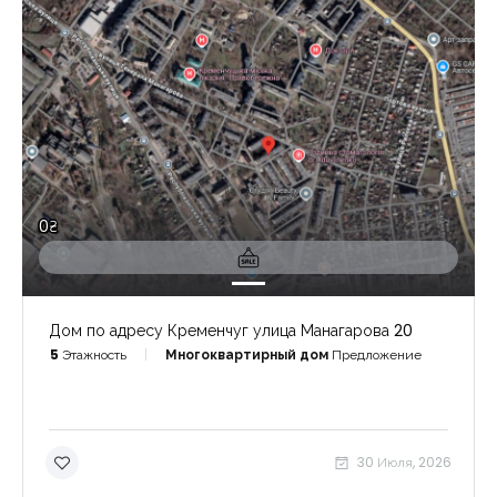
0₴
Дом по адресу Кременчуг улица Манагарова 20
5
Этажность
Многоквартирный дом
Предложение
30 Июля, 2026