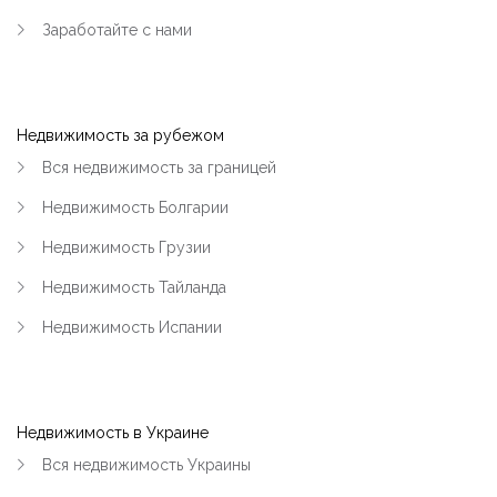
Заработайте с нами
|-Район Карьера и Фоззи (Кременчуг)
|-Район Молодёжный (Кременчуг)
Недвижимость за рубежом
|-Район ул.Киевская и Олега Кошевого
(Кременчуг)
Вся недвижимость за границей
Недвижимость Болгарии
|-Раковка (Кременчуг)
Недвижимость Грузии
|-Реевка (Кременчуг)
Недвижимость Тайланда
|-Хорольская и больница №1 (Кременчуг)
Недвижимость Испании
|-Центр (Кременчуг)
|-Чередники (Кременчуг)
Недвижимость в Украине
|-Кременчугский район
Вся недвижимость Украины