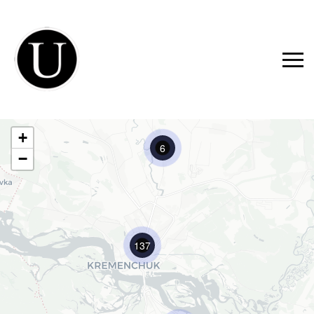
+
6
−
137