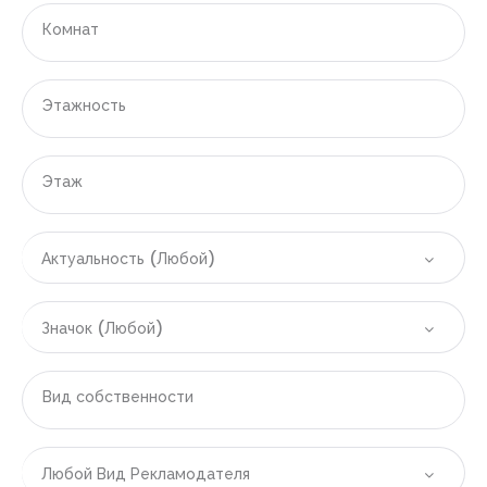
|-Денпасар
Комнат
|-Испания
Этажность
|-Область Аликанте
|-Аликанте
Этаж
|-Бенидорм
Актуальность (Любой)
|-Вильяхойоса
|-Полоп
Значок (Любой)
|-Финестрат
Вид собственности
|-Область Валенсии
|-Валенсия
Любой Вид Рекламодателя