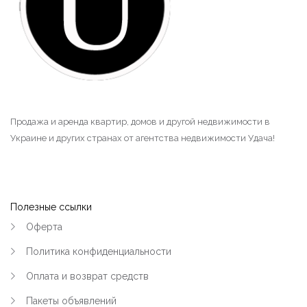
|-Героев Бреста Мариуполя (Кременчуг)
|-Квартал 278 - Советской Армии
(Кременчуг)
|-Квт.101 и электростанция (Кременчуг)
Продажа и аренда квартир, домов и другой недвижимости в
|-Крюков (Кременчуг)
Украине и других странах от агентства недвижимости Удача!
|-Лашки (Кременчуг)
|-Нагорная часть (Кременчуг)
Полезные ссылки
|-Парк Мира (Кременчуг)
Оферта
|-Петровка и 304 квартал (Кременчуг)
Политика конфиденциальности
Оплата и возврат средств
|-Пивзавод и 274 квартал (Кременчуг)
Пакеты объявлений
|-Район Водоканала (Кременчуг)