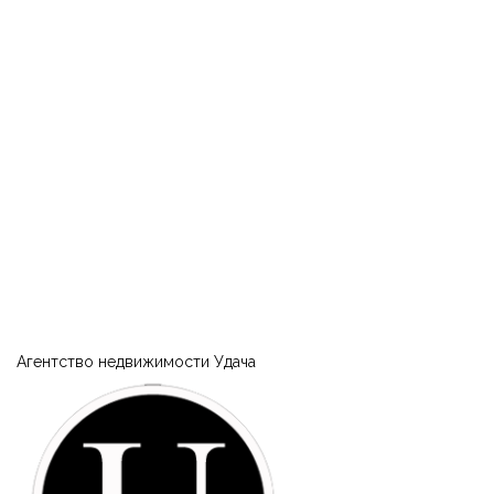
|-Турция
|-Область Акдениз (средиземноморский регион)
|-Анталия
|-Украина
|-Кировоградская область
|-Власовка
|-Полтавская область
|-Кременчуг
Агентство недвижимости Удача
|-1й Занасыпь (Кременчуг)
|-2й и 3й Занасыпь (Кременчуг)
|-Большая Кахновка (Кременчуг)