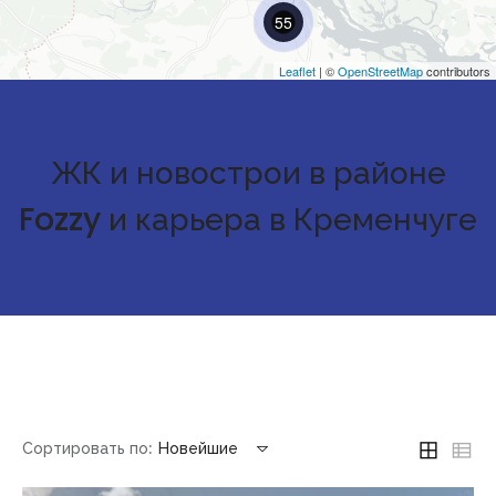
55
Leaflet
| ©
OpenStreetMap
contributors
ЖК и новострои в районе
Fozzy и карьера в Кременчуге
Сортировать по:
Новейшие