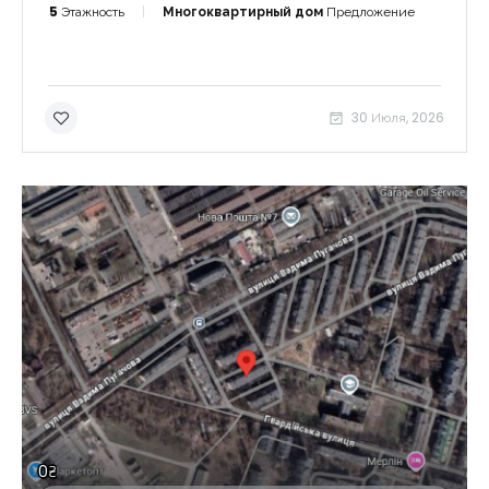
5
Этажность
Многоквартирный дом
Предложение
30 Июля, 2026
0₴