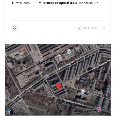
5
Этажность
Многоквартирный дом
Предложение
30 Июля, 2026
0₴