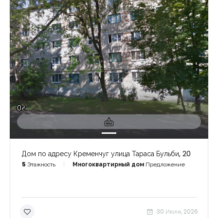
0₴
Дом по адресу Кременчуг улица Тараса Бульби, 20
5
Этажность
Многоквартирный дом
Предложение
30 Июля, 2026