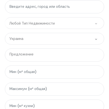
Любой Тип Недвижимости
Украина
Все локации
Предложение
|-Болгария
|-Бургасская область
|-Свети-Влас
|-Область Варны
|-Варна