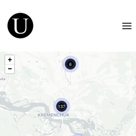
+
6
−
137