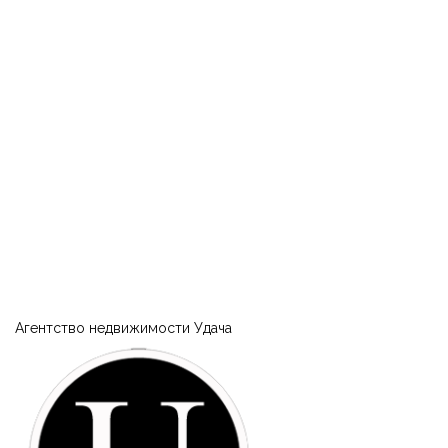
|-Турция
|-Область Акдениз (средиземноморский регион)
|-Анталия
|-Украина
|-Кировоградская область
|-Власовка
|-Полтавская область
|-Кременчуг
Агентство недвижимости Удача
|-1й Занасыпь (Кременчуг)
|-2й и 3й Занасыпь (Кременчуг)
|-Большая Кахновка (Кременчуг)