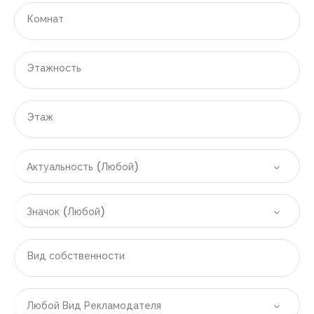
|-Денпасар
Комнат
|-Испания
Этажность
|-Область Аликанте
|-Аликанте
Этаж
|-Бенидорм
Актуальность (Любой)
|-Вильяхойоса
|-Полоп
Значок (Любой)
|-Финестрат
Вид собственности
|-Область Валенсии
|-Валенсия
Любой Вид Рекламодателя