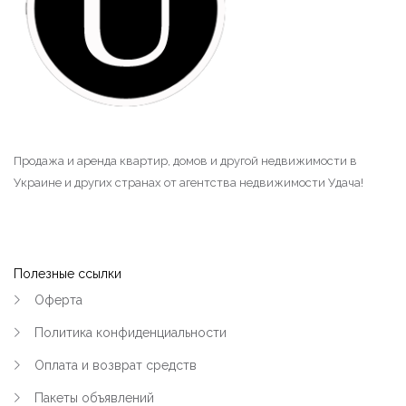
|-Героев Бреста Мариуполя (Кременчуг)
|-Квартал 278 - Советской Армии
(Кременчуг)
|-Квт.101 и электростанция (Кременчуг)
Продажа и аренда квартир, домов и другой недвижимости в
|-Крюков (Кременчуг)
Украине и других странах от агентства недвижимости Удача!
|-Лашки (Кременчуг)
|-Нагорная часть (Кременчуг)
Полезные ссылки
|-Парк Мира (Кременчуг)
Оферта
|-Петровка и 304 квартал (Кременчуг)
Политика конфиденциальности
Оплата и возврат средств
|-Пивзавод и 274 квартал (Кременчуг)
Пакеты объявлений
|-Район Водоканала (Кременчуг)