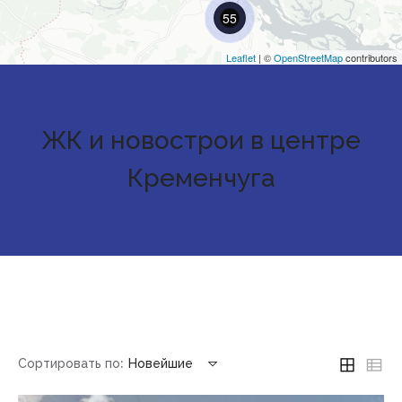
55
Leaflet
| ©
OpenStreetMap
contributors
ЖК и новострои в центре
Кременчуга
Сортировать по:
Новейшие