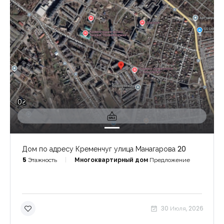
0₴
Дом по адресу Кременчуг улица Манагарова 20
5
Этажность
Многоквартирный дом
Предложение
30 Июля, 2026