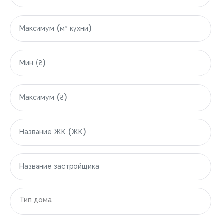
|-Грузия
|-Область Аджарской Автономной Республики
|-Батуми
|-Гонио
|-Кобулети
|-Египет
|-Область Красного моря (Эль-Бахр-эль-Ахмар)
|-Хургада
|-Индонезия
Тип дома
|-Область Бали