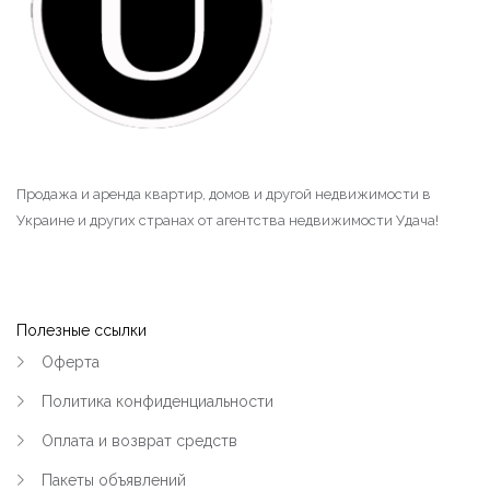
|-Героев Бреста Мариуполя (Кременчуг)
|-Квартал 278 - Советской Армии
(Кременчуг)
|-Квт.101 и электростанция (Кременчуг)
Продажа и аренда квартир, домов и другой недвижимости в
|-Крюков (Кременчуг)
Украине и других странах от агентства недвижимости Удача!
|-Лашки (Кременчуг)
|-Нагорная часть (Кременчуг)
Полезные ссылки
|-Парк Мира (Кременчуг)
Оферта
|-Петровка и 304 квартал (Кременчуг)
Политика конфиденциальности
Оплата и возврат средств
|-Пивзавод и 274 квартал (Кременчуг)
Пакеты объявлений
|-Район Водоканала (Кременчуг)