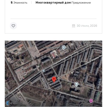
5
Этажность
Многоквартирный дом
Предложение
30 Июля, 2026
0₴