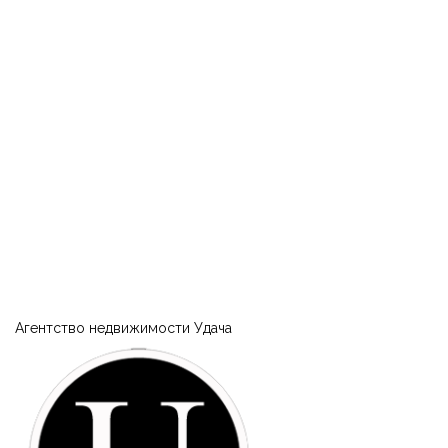
|-Турция
|-Область Акдениз (средиземноморский регион)
|-Анталия
|-Украина
|-Кировоградская область
|-Власовка
|-Полтавская область
|-Кременчуг
Агентство недвижимости Удача
|-1й Занасыпь (Кременчуг)
|-2й и 3й Занасыпь (Кременчуг)
|-Большая Кахновка (Кременчуг)