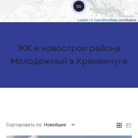
55
Leaflet
| ©
OpenStreetMap
contributors
ЖК и новострои района
Молодежный в Кременчуге
Сортировать по:
Новейшие