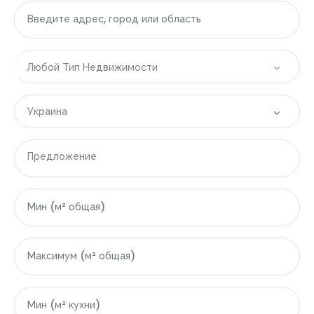
Любой Тип Недвижимости
Украина
Все локации
Предложение
|-Болгария
|-Бургасская область
|-Свети-Влас
|-Область Варны
|-Варна