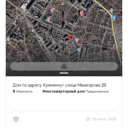
0₴
Дом по адресу Кременчуг улица Манагарова 20
5
Этажность
Многоквартирный дом
Предложение
30 Июля, 2026