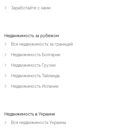
Заработайте с нами
|-Район Карьера и Фоззи (Кременчуг)
|-Район Молодёжный (Кременчуг)
Недвижимость за рубежом
|-Район ул.Киевская и Олега Кошевого
(Кременчуг)
Вся недвижимость за границей
Недвижимость Болгарии
|-Раковка (Кременчуг)
Недвижимость Грузии
|-Реевка (Кременчуг)
Недвижимость Тайланда
|-Хорольская и больница №1 (Кременчуг)
Недвижимость Испании
|-Центр (Кременчуг)
|-Чередники (Кременчуг)
Недвижимость в Украине
|-Кременчугский район
Вся недвижимость Украины