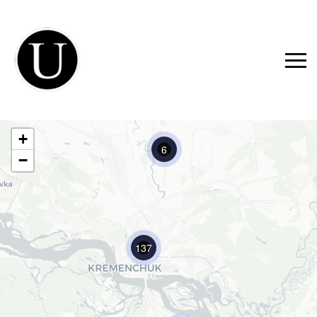
+
6
−
137