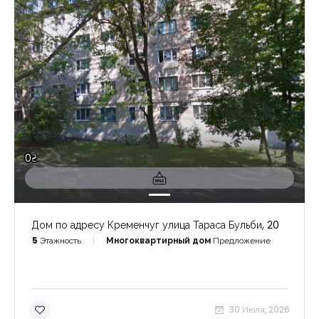
0₴
Дом по адресу Кременчуг улица Тараса Бульби, 20
5
Этажность
Многоквартирный дом
Предложение
30 Июля, 2026