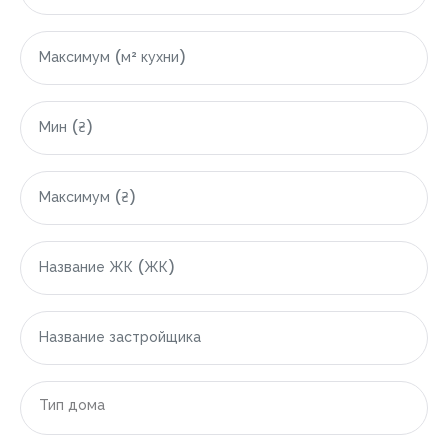
|-Грузия
|-Область Аджарской Автономной Республики
|-Батуми
|-Гонио
|-Кобулети
|-Египет
|-Область Красного моря (Эль-Бахр-эль-Ахмар)
|-Хургада
|-Индонезия
Тип дома
|-Область Бали