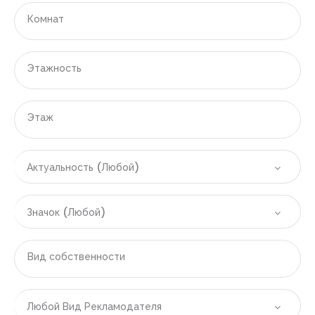
|-Денпасар
Комнат
|-Испания
Этажность
|-Область Аликанте
|-Аликанте
Этаж
|-Бенидорм
Актуальность (Любой)
|-Вильяхойоса
|-Полоп
Значок (Любой)
|-Финестрат
Вид собственности
|-Область Валенсии
|-Валенсия
Любой Вид Рекламодателя